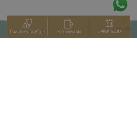
Ke atas
JANJI TEMU
PERTANYAAN
TEMUKAN DOKTER
Kontak Kami
+66 2022 2222
Copyright © 2026 Samitivej PCL.