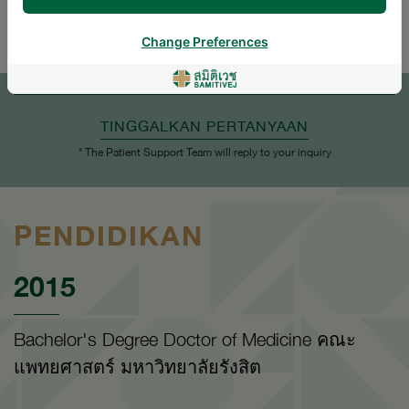
ENGLISH
THAI
Change Preferences
JANJI TEMU
TINGGALKAN PERTANYAAN
* The Patient Support Team will reply to your inquiry
PENDIDIKAN
2015
Bachelor's Degree Doctor of Medicine คณะ
แพทยศาสตร์ มหาวิทยาลัยรังสิต