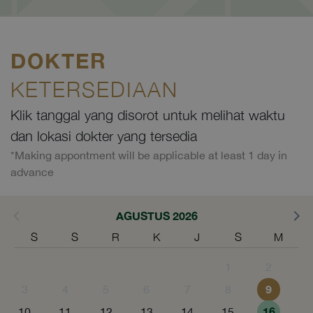
DOKTER
KETERSEDIAAN
Klik tanggal yang disorot untuk melihat waktu
dan lokasi dokter yang tersedia
*Making appontment will be applicable at least 1 day in
advance
AGUSTUS 2026
S
S
R
K
J
S
M
1
2
9
3
4
5
6
7
8
16
10
11
12
13
14
15