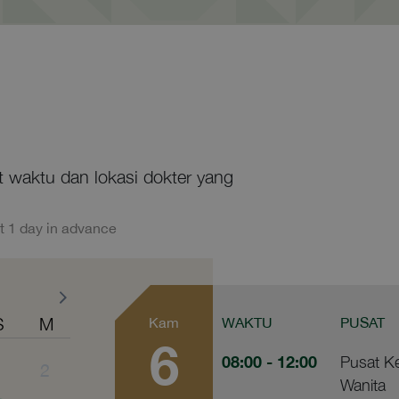
at waktu dan lokasi dokter yang
t 1 day in advance
S
M
Kam
WAKTU
PUSAT
6
08:00
- 12:00
Pusat K
1
2
Wanita