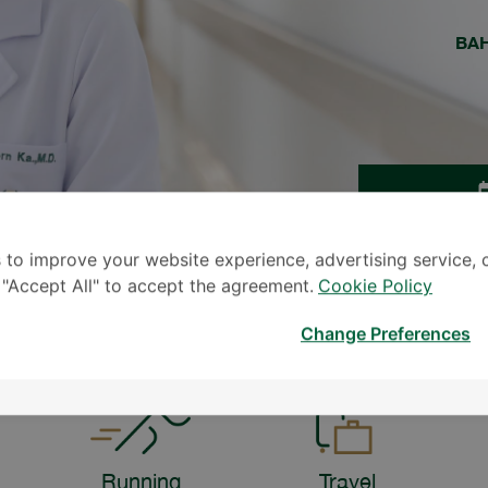
BA
TINGG
 to improve your website experience, advertising service, 
* The Patient S
k "Accept All" to accept the agreement.
Cookie Policy
Change Preferences
Running
Travel