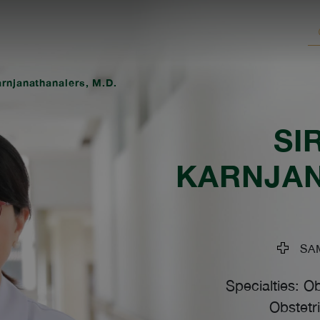
arnjanathanalers, M.D.
SI
KARNJA
SAM
Specialties: O
Obstetr