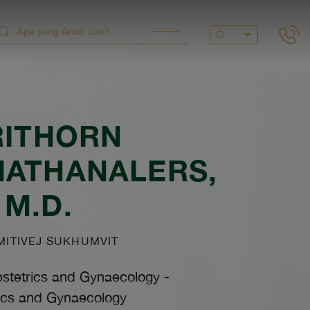
ID
RITHORN
NATHANALERS
,
M.D.
ITIVEJ SUKHUMVIT
bstetrics and Gynaecology
-
ics and Gynaecology