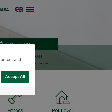
HASA
JANJI TEMU
ALKAN PERTANYAAN
content and
upport Team will reply to your inquiry
Accept All
Fitness
Pet Lover