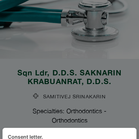
Sqn Ldr, D.D.S.
SAKNARIN
KRABUANRAT
, D.D.S.
SAMITIVEJ SRINAKARIN
Specialties: Orthodontics
-
Orthodontics
Consent letter.
BAHASA