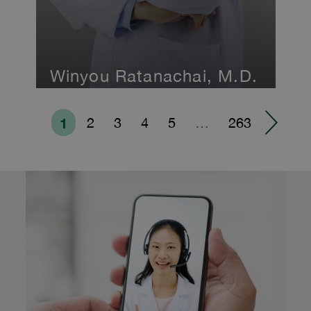
Winyou Ratanachai, M.D.
1
2
3
4
5
…
263