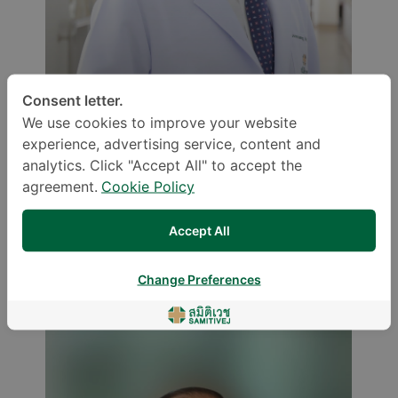
Consent letter.
We use cookies to improve your website
experience, advertising service, content and
analytics. Click "Accept All" to accept the
agreement.
Cookie Policy
Boonsaeng Wutthiphan,
Accept All
M.D.
Change Preferences
OBSTETRICS AND GYNAECOLOGY