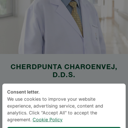
CHERDPUNTA CHAROENVEJ
,
D.D.S.
SAMITIVEJ SUKHUMVIT
Consent letter.
We use cookies to improve your website
Specialties: Operative Dentistry
-
experience, advertising service, content and
Operative Dentistry
analytics. Click "Accept All" to accept the
agreement.
Cookie Policy
BAHASA