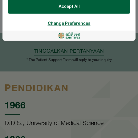
Accept All
ENGLISH
THAI
Change Preferences
JANJI TEMU
TINGGALKAN PERTANYAAN
* The Patient Support Team will reply to your inquiry
PENDIDIKAN
1966
D.D.S., University of Medical Science