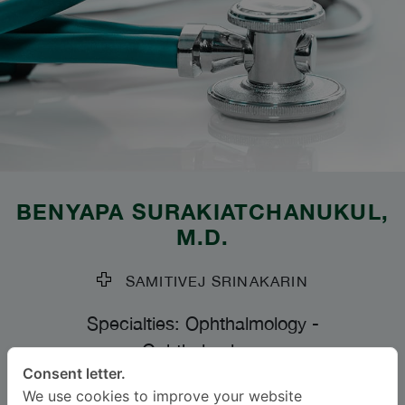
BENYAPA SURAKIATCHANUKUL
,
M.D.
SAMITIVEJ SRINAKARIN
Specialties: Ophthalmology
-
Ophthalmology
Consent letter.
We use cookies to improve your website
BAHASA