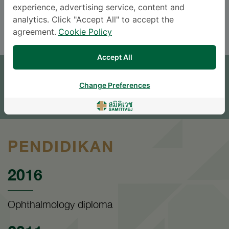
experience, advertising service, content and
ENGLISH
THAI
analytics. Click "Accept All" to accept the
agreement.
Cookie Policy
JANJI TEMU
Accept All
TINGGALKAN PERTANYAAN
Change Preferences
* The Patient Support Team will reply to your inquiry
PENDIDIKAN
2016
Ophthalmology diploma