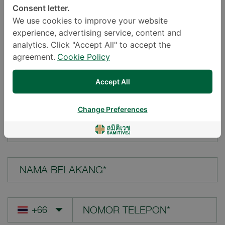
Consent letter.
LOKASI*
We use cookies to improve your website
experience, advertising service, content and
analytics. Click "Accept All" to accept the
agreement.
Cookie Policy
PERTANYAAN ANDA*
Accept All
Change Preferences
NAMA DEPAN*
NAMA BELAKANG*