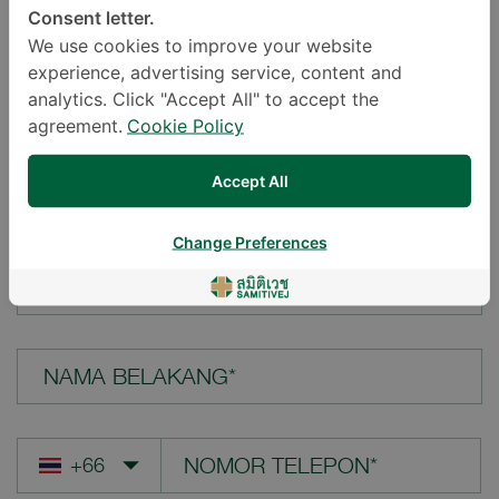
Consent letter.
LOKASI*
We use cookies to improve your website
experience, advertising service, content and
analytics. Click "Accept All" to accept the
agreement.
Cookie Policy
PERTANYAAN ANDA*
Accept All
Change Preferences
NAMA DEPAN*
NAMA BELAKANG*