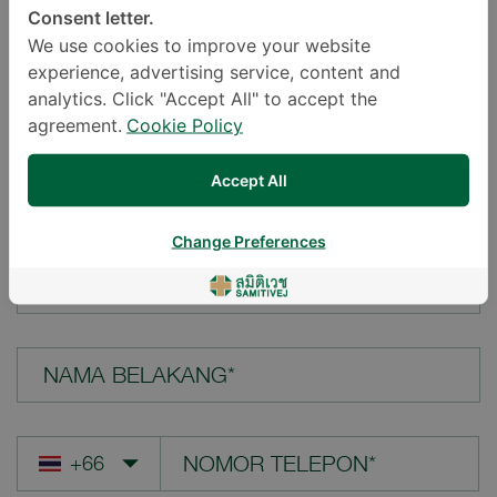
Consent letter.
LOKASI*
We use cookies to improve your website
experience, advertising service, content and
analytics. Click "Accept All" to accept the
agreement.
Cookie Policy
PERTANYAAN ANDA*
Accept All
Change Preferences
NAMA DEPAN*
NAMA BELAKANG*