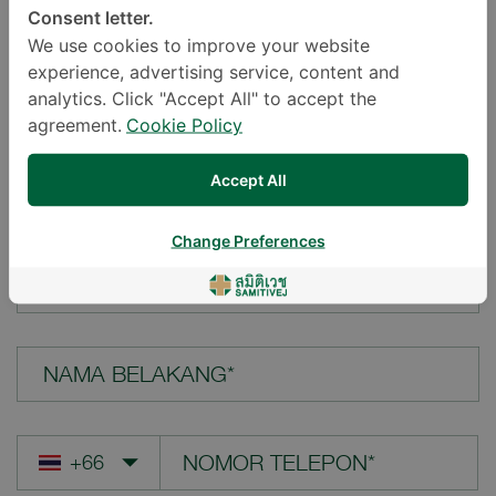
Consent letter.
LOKASI*
We use cookies to improve your website
experience, advertising service, content and
analytics. Click "Accept All" to accept the
agreement.
Cookie Policy
PERTANYAAN ANDA*
Accept All
Change Preferences
NAMA DEPAN*
NAMA BELAKANG*