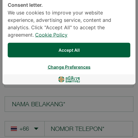
Consent letter.
LOKASI*
We use cookies to improve your website
experience, advertising service, content and
analytics. Click "Accept All" to accept the
agreement.
Cookie Policy
PERTANYAAN ANDA*
Accept All
Change Preferences
NAMA DEPAN*
NAMA BELAKANG*