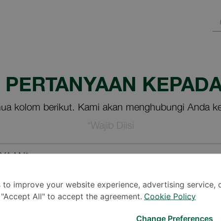
M PERTANYAAN KEPADA
ua kolom berikut. Kami akan menghubungi Anda ke
*Wajib Diisi
NYAAN*
 to improve your website experience, advertising service, 
k "Accept All" to accept the agreement.
Cookie Policy
Change Preferences