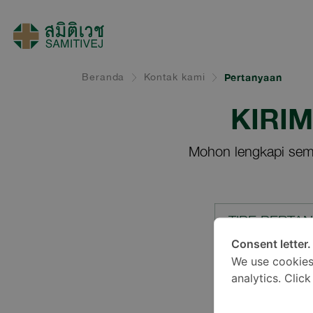
Beranda
Kontak kami
Pertanyaan
KIRI
Mohon lengkapi sem
TIPE PERTA
Consent letter.
We use cookies
LOKASI*
analytics. Clic