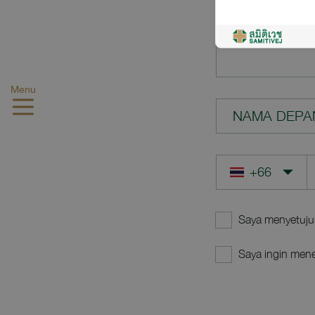
PERTANYAA
Menu
NAMA DEPA
Saya menyetuju
Saya ingin mene