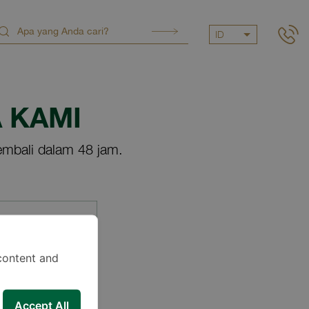
ID
 KAMI
mbali dalam 48 jam.
content and
Accept All