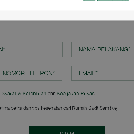
N ANDA*
N*
NAMA BELAKANG*
EMAIL*
i
Syarat & Ketentuan
dan
Kebijakan Privasi
rima berita dan tips kesehatan dari Rumah Sakit Samitivej.
KIRIM