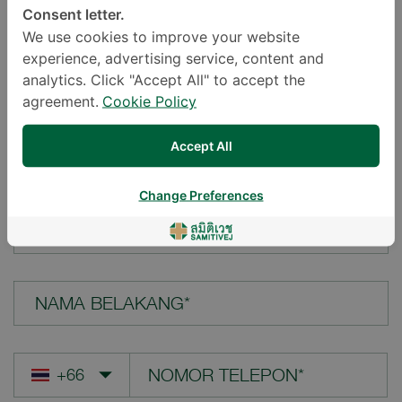
Consent letter.
LOKASI*
We use cookies to improve your website
experience, advertising service, content and
analytics. Click "Accept All" to accept the
agreement.
Cookie Policy
PERTANYAAN ANDA*
Accept All
Change Preferences
NAMA DEPAN*
NAMA BELAKANG*