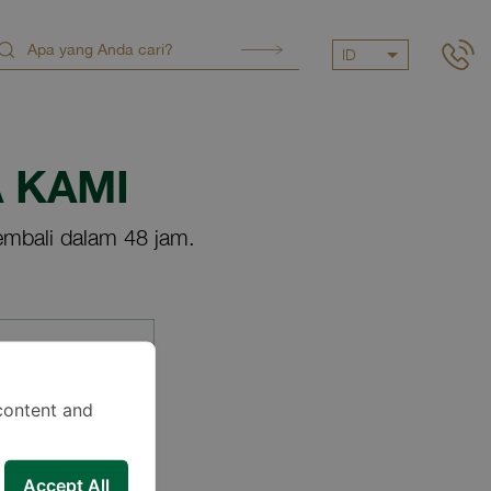
ID
 KAMI
mbali dalam 48 jam.
content and
Accept All