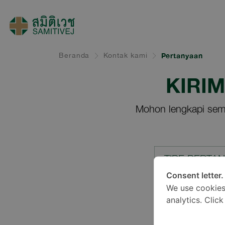
Beranda
Kontak kami
Pertanyaan
KIRI
Mohon lengkapi sem
TIPE PERTA
Consent letter.
We use cookies
LOKASI*
analytics. Clic