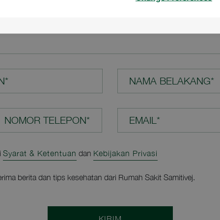
N ANDA*
N*
NAMA BELAKANG*
EMAIL*
i
Syarat & Ketentuan
dan
Kebijakan Privasi
rima berita dan tips kesehatan dari Rumah Sakit Samitivej.
KIRIM