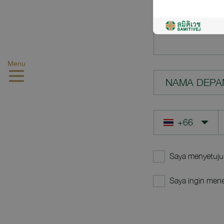
PERTANYAA
Menu
NAMA DEPA
Saya menyetuju
Saya ingin mene