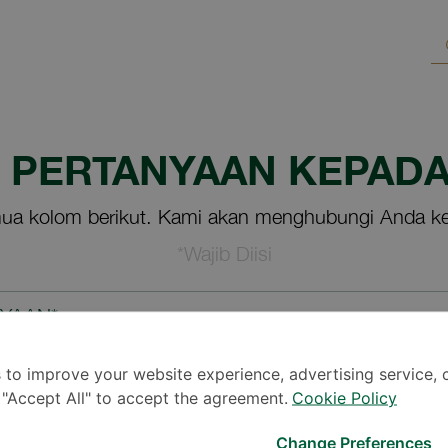
M PERTANYAAN KEPADA
ua kolom berikut. Kami akan menghubungi Anda ke
*Wajib Diisi
NYAAN*
 to improve your website experience, advertising service, 
k "Accept All" to accept the agreement.
Cookie Policy
Change Preferences