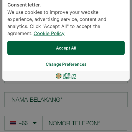
Consent letter.
LOKASI*
We use cookies to improve your website
experience, advertising service, content and
analytics. Click "Accept All" to accept the
agreement.
Cookie Policy
PERTANYAAN ANDA*
Accept All
Change Preferences
NAMA DEPAN*
NAMA BELAKANG*