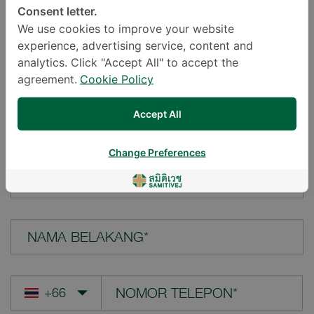
Consent letter.
LOKASI*
We use cookies to improve your website
experience, advertising service, content and
analytics. Click "Accept All" to accept the
agreement.
Cookie Policy
PERTANYAAN ANDA*
Accept All
Change Preferences
NAMA DEPAN*
NAMA BELAKANG*