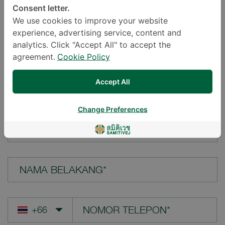
Consent letter.
LOKASI*
We use cookies to improve your website
experience, advertising service, content and
analytics. Click "Accept All" to accept the
agreement.
Cookie Policy
PERTANYAAN ANDA*
Accept All
Change Preferences
NAMA DEPAN*
NAMA BELAKANG*