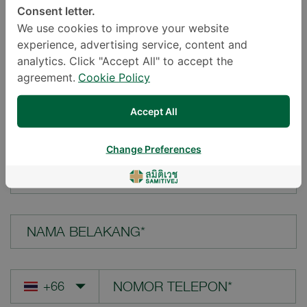
Consent letter.
LOKASI*
We use cookies to improve your website
experience, advertising service, content and
analytics. Click "Accept All" to accept the
agreement.
Cookie Policy
PERTANYAAN ANDA*
Accept All
Change Preferences
NAMA DEPAN*
NAMA BELAKANG*