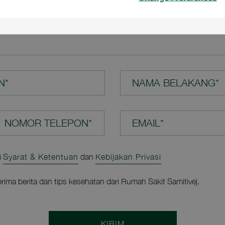
N ANDA*
N*
NAMA BELAKANG*
EMAIL*
i
Syarat & Ketentuan
dan
Kebijakan Privasi
rima berita dan tips kesehatan dari Rumah Sakit Samitivej.
KIRIM