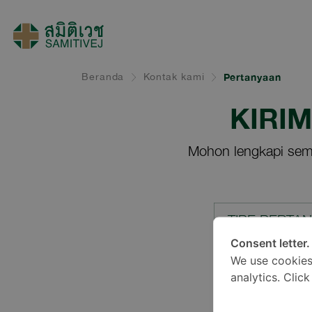
Beranda
Kontak kami
Pertanyaan
KIRI
Mohon lengkapi sem
TIPE PERTA
Consent letter.
We use cookies
LOKASI*
analytics. Clic