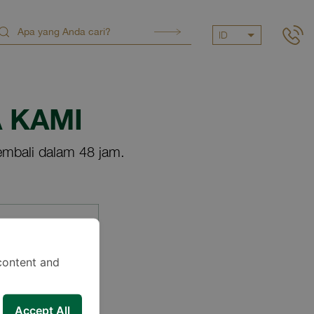
ID
 KAMI
mbali dalam 48 jam.
content and
Accept All