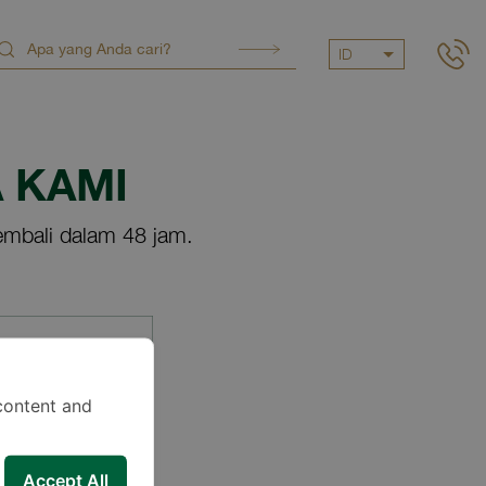
ID
 KAMI
mbali dalam 48 jam.
content and
Accept All