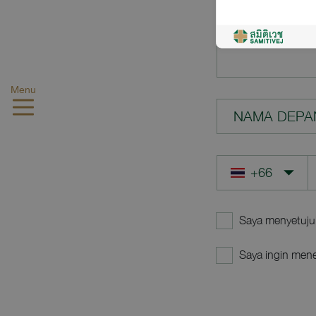
PERTANYAA
Menu
NAMA DEPA
Saya menyetuju
Saya ingin mene