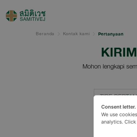
Beranda
Kontak kami
Pertanyaan
KIRI
Mohon lengkapi sem
TIPE PERTA
Consent letter.
We use cookies
LOKASI*
analytics. Clic