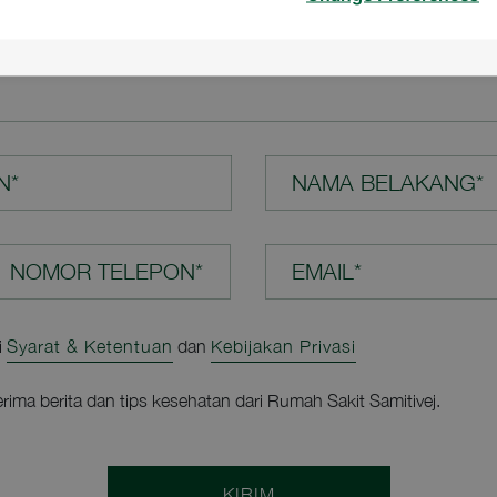
N ANDA*
N*
NAMA BELAKANG*
EMAIL*
i
Syarat & Ketentuan
dan
Kebijakan Privasi
rima berita dan tips kesehatan dari Rumah Sakit Samitivej.
KIRIM