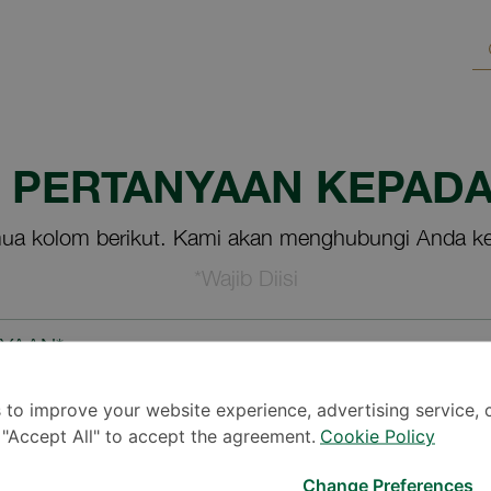
M PERTANYAAN KEPADA
ua kolom berikut. Kami akan menghubungi Anda ke
*Wajib Diisi
NYAAN*
 to improve your website experience, advertising service, 
k "Accept All" to accept the agreement.
Cookie Policy
Change Preferences