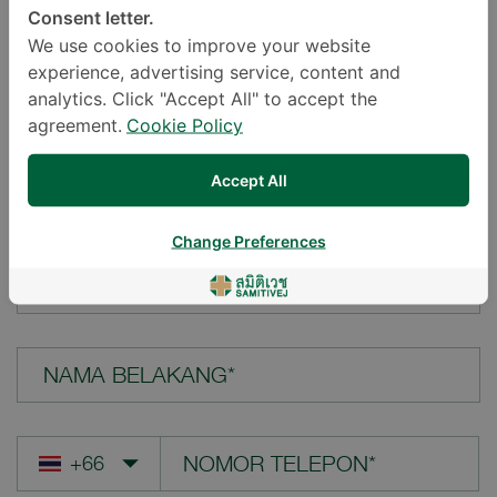
Consent letter.
LOKASI*
We use cookies to improve your website
experience, advertising service, content and
analytics. Click "Accept All" to accept the
agreement.
Cookie Policy
PERTANYAAN ANDA*
Accept All
Change Preferences
NAMA DEPAN*
NAMA BELAKANG*