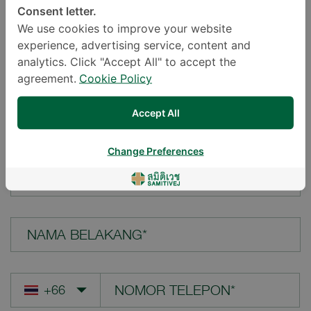
Consent letter.
LOKASI*
We use cookies to improve your website
experience, advertising service, content and
analytics. Click "Accept All" to accept the
agreement.
Cookie Policy
PERTANYAAN ANDA*
Accept All
Change Preferences
NAMA DEPAN*
NAMA BELAKANG*