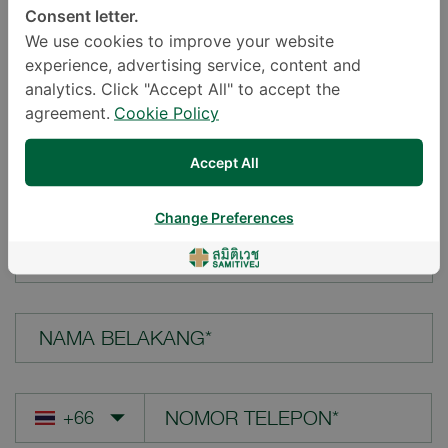
Consent letter.
LOKASI*
We use cookies to improve your website
experience, advertising service, content and
analytics. Click "Accept All" to accept the
agreement.
Cookie Policy
PERTANYAAN ANDA*
Accept All
Change Preferences
NAMA DEPAN*
NAMA BELAKANG*