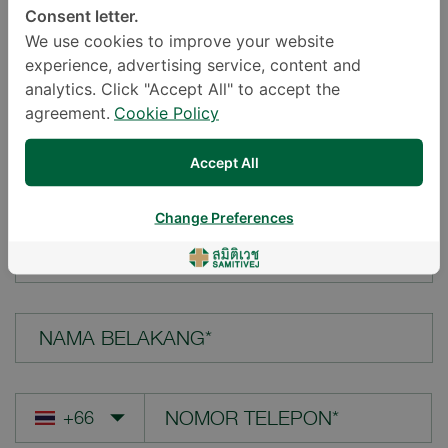
Consent letter.
LOKASI*
We use cookies to improve your website
experience, advertising service, content and
analytics. Click "Accept All" to accept the
agreement.
Cookie Policy
PERTANYAAN ANDA*
Accept All
Change Preferences
NAMA DEPAN*
NAMA BELAKANG*