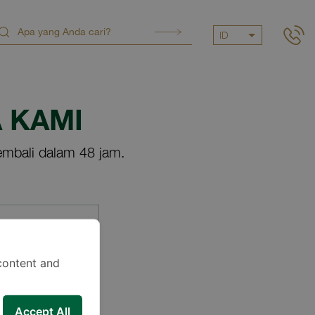
ID
 KAMI
mbali dalam 48 jam.
content and
Accept All