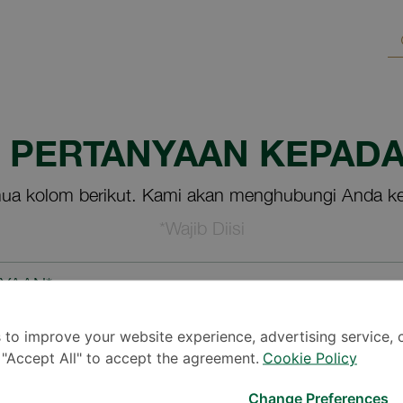
M PERTANYAAN KEPADA
ua kolom berikut. Kami akan menghubungi Anda ke
*Wajib Diisi
NYAAN*
 to improve your website experience, advertising service, 
k "Accept All" to accept the agreement.
Cookie Policy
Change Preferences