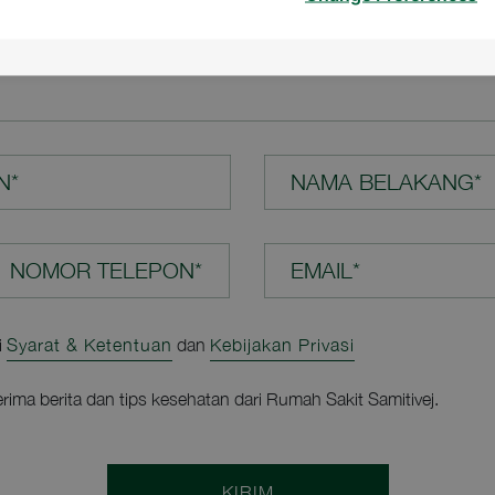
N ANDA*
N*
NAMA BELAKANG*
EMAIL*
i
Syarat & Ketentuan
dan
Kebijakan Privasi
rima berita dan tips kesehatan dari Rumah Sakit Samitivej.
KIRIM