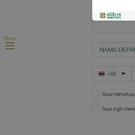
PERTANYAA
Menu
NAMA DEPA
Saya menyetuju
Saya ingin mene