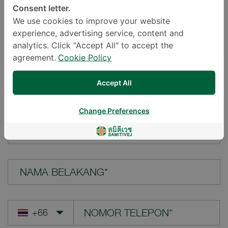
Consent letter.
LOKASI*
We use cookies to improve your website
experience, advertising service, content and
analytics. Click "Accept All" to accept the
agreement.
Cookie Policy
PERTANYAAN ANDA*
Accept All
Change Preferences
NAMA DEPAN*
NAMA BELAKANG*