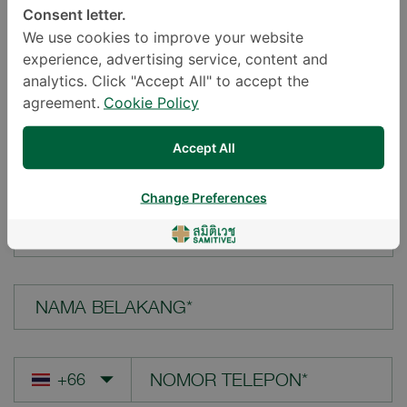
Consent letter.
LOKASI*
We use cookies to improve your website
experience, advertising service, content and
analytics. Click "Accept All" to accept the
agreement.
Cookie Policy
PERTANYAAN ANDA*
Accept All
Change Preferences
NAMA DEPAN*
NAMA BELAKANG*