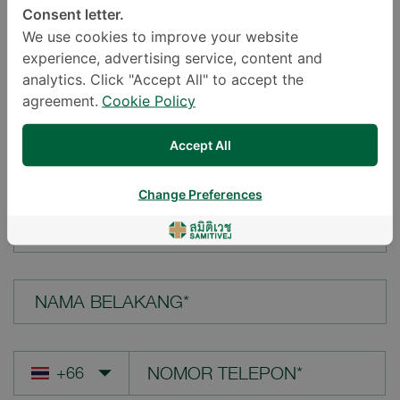
Consent letter.
LOKASI*
We use cookies to improve your website
experience, advertising service, content and
analytics. Click "Accept All" to accept the
agreement.
Cookie Policy
PERTANYAAN ANDA*
Accept All
Change Preferences
NAMA DEPAN*
NAMA BELAKANG*