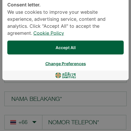
Consent letter.
LOKASI*
We use cookies to improve your website
experience, advertising service, content and
analytics. Click "Accept All" to accept the
agreement.
Cookie Policy
PERTANYAAN ANDA*
Accept All
Change Preferences
NAMA DEPAN*
NAMA BELAKANG*