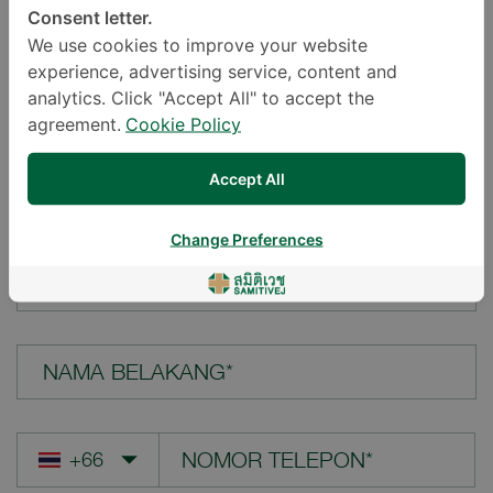
Consent letter.
LOKASI*
We use cookies to improve your website
experience, advertising service, content and
analytics. Click "Accept All" to accept the
agreement.
Cookie Policy
PERTANYAAN ANDA*
Accept All
Change Preferences
NAMA DEPAN*
NAMA BELAKANG*