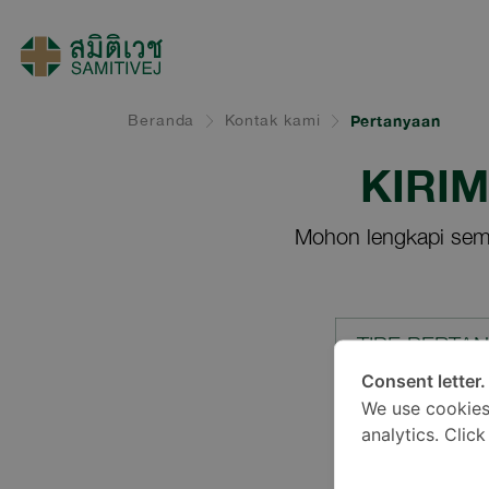
Beranda
Kontak kami
Pertanyaan
KIRI
Mohon lengkapi sem
TIPE PERTA
Consent letter.
We use cookies
LOKASI*
analytics. Clic