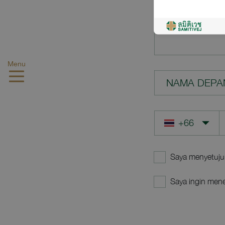
PERTANYAA
Menu
NAMA DEPA
Saya menyetuju
Saya ingin mene