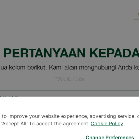
M PERTANYAAN KEPADA
ua kolom berikut. Kami akan menghubungi Anda ke
*Wajib Diisi
NYAAN*
 to improve your website experience, advertising service, 
k "Accept All" to accept the agreement.
Cookie Policy
Change Preferences