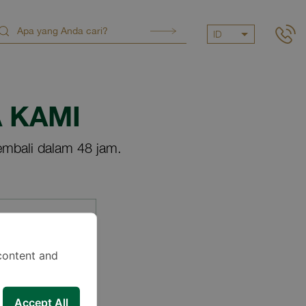
ID
 KAMI
mbali dalam 48 jam.
content and
Accept All