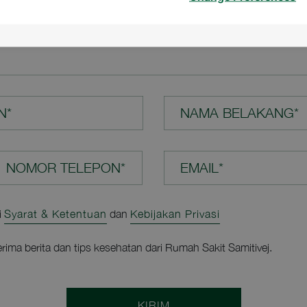
N ANDA*
N*
NAMA BELAKANG*
EMAIL*
i
Syarat & Ketentuan
dan
Kebijakan Privasi
rima berita dan tips kesehatan dari Rumah Sakit Samitivej.
KIRIM