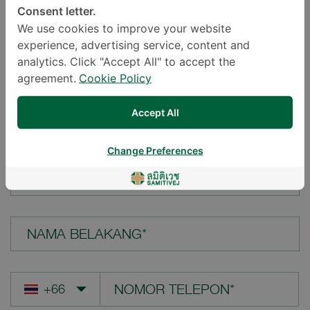
Consent letter.
LOKASI*
We use cookies to improve your website
experience, advertising service, content and
analytics. Click "Accept All" to accept the
agreement.
Cookie Policy
PERTANYAAN ANDA*
Accept All
Change Preferences
NAMA DEPAN*
NAMA BELAKANG*