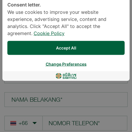
Consent letter.
LOKASI*
We use cookies to improve your website
experience, advertising service, content and
analytics. Click "Accept All" to accept the
agreement.
Cookie Policy
PERTANYAAN ANDA*
Accept All
Change Preferences
NAMA DEPAN*
NAMA BELAKANG*