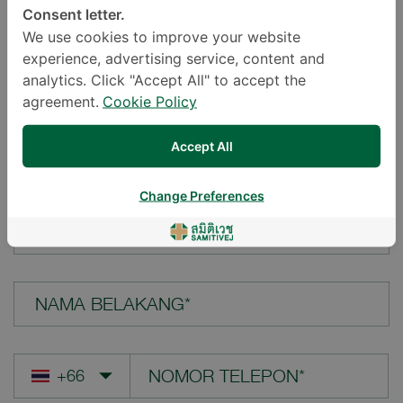
Consent letter.
LOKASI*
We use cookies to improve your website
experience, advertising service, content and
analytics. Click "Accept All" to accept the
agreement.
Cookie Policy
PERTANYAAN ANDA*
Accept All
Change Preferences
NAMA DEPAN*
NAMA BELAKANG*