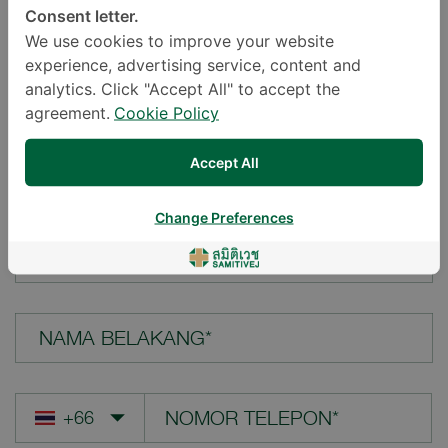
Consent letter.
LOKASI*
We use cookies to improve your website
experience, advertising service, content and
analytics. Click "Accept All" to accept the
agreement.
Cookie Policy
PERTANYAAN ANDA*
Accept All
Change Preferences
NAMA DEPAN*
NAMA BELAKANG*