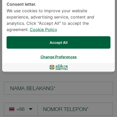
Consent letter.
LOKASI*
We use cookies to improve your website
experience, advertising service, content and
analytics. Click "Accept All" to accept the
agreement.
Cookie Policy
PERTANYAAN ANDA*
Accept All
Change Preferences
NAMA DEPAN*
NAMA BELAKANG*