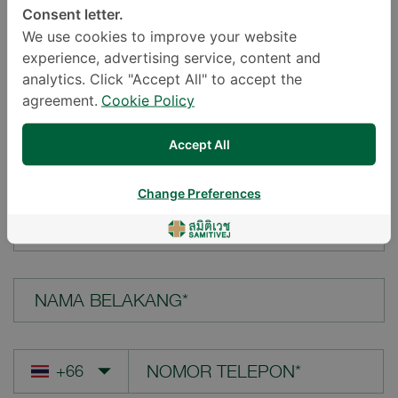
Consent letter.
LOKASI*
We use cookies to improve your website
experience, advertising service, content and
analytics. Click "Accept All" to accept the
agreement.
Cookie Policy
PERTANYAAN ANDA*
Accept All
Change Preferences
NAMA DEPAN*
NAMA BELAKANG*