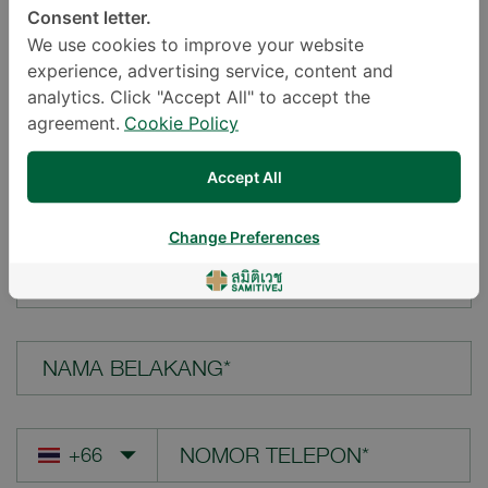
Consent letter.
LOKASI*
We use cookies to improve your website
experience, advertising service, content and
analytics. Click "Accept All" to accept the
agreement.
Cookie Policy
PERTANYAAN ANDA*
Accept All
Change Preferences
NAMA DEPAN*
NAMA BELAKANG*