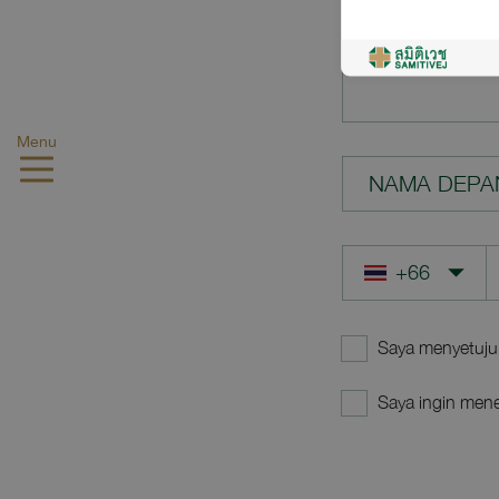
PERTANYAA
Menu
NAMA DEPA
Saya menyetuju
Saya ingin mene