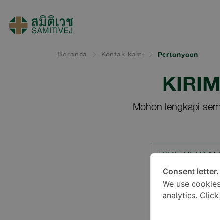
Beranda
Kontak kami
Pertanyaan
KIRI
Mohon lengkapi sem
TIPE PERTA
Consent letter.
We use cookies
LOKASI*
analytics. Clic