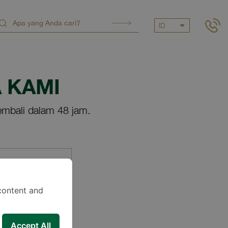
ID
 KAMI
mbali dalam 48 jam.
content and
Accept All