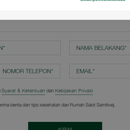
N ANDA*
N*
NAMA BELAKANG*
EMAIL*
i
Syarat & Ketentuan
dan
Kebijakan Privasi
rima berita dan tips kesehatan dari Rumah Sakit Samitivej.
KIRIM