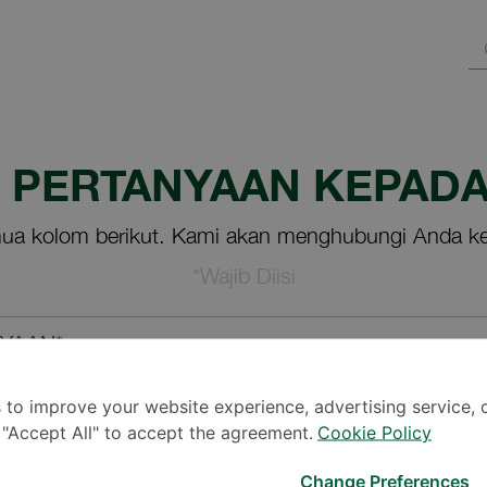
M PERTANYAAN KEPADA
ua kolom berikut. Kami akan menghubungi Anda ke
*Wajib Diisi
NYAAN*
 to improve your website experience, advertising service, 
k "Accept All" to accept the agreement.
Cookie Policy
Change Preferences