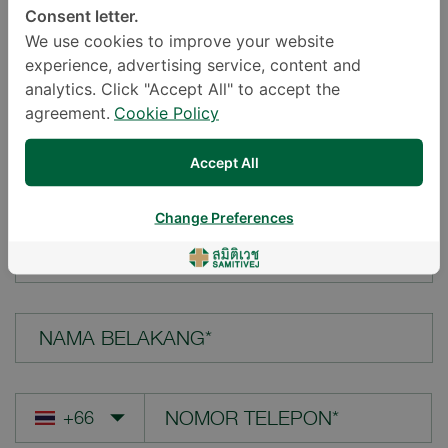
Consent letter.
LOKASI*
We use cookies to improve your website
experience, advertising service, content and
analytics. Click "Accept All" to accept the
agreement.
Cookie Policy
PERTANYAAN ANDA*
Accept All
Change Preferences
NAMA DEPAN*
NAMA BELAKANG*