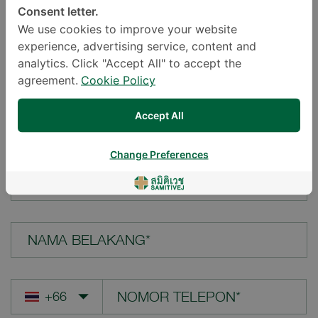
Consent letter.
LOKASI*
We use cookies to improve your website
experience, advertising service, content and
analytics. Click "Accept All" to accept the
agreement.
Cookie Policy
PERTANYAAN ANDA*
Accept All
Change Preferences
NAMA DEPAN*
NAMA BELAKANG*