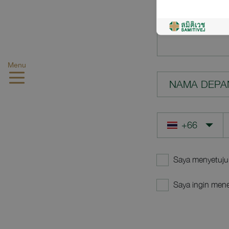
PERTANYAA
Menu
NAMA DEPA
Saya menyetuju
Saya ingin mene