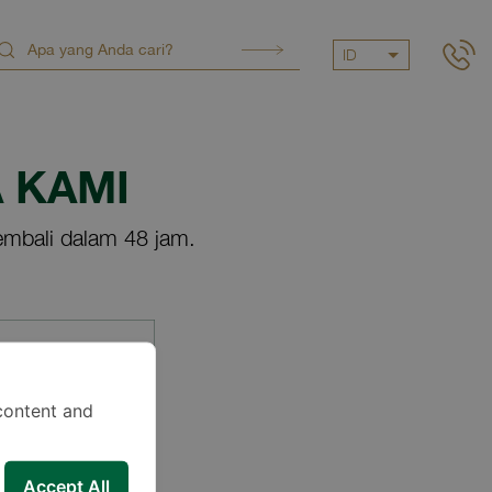
ID
 KAMI
mbali dalam 48 jam.
content and
Accept All