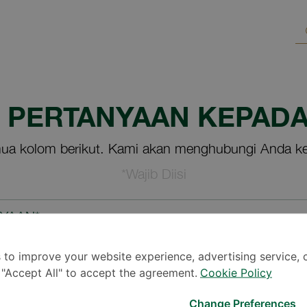
M PERTANYAAN KEPADA
ua kolom berikut. Kami akan menghubungi Anda ke
*Wajib Diisi
NYAAN*
 to improve your website experience, advertising service, 
k "Accept All" to accept the agreement.
Cookie Policy
Change Preferences