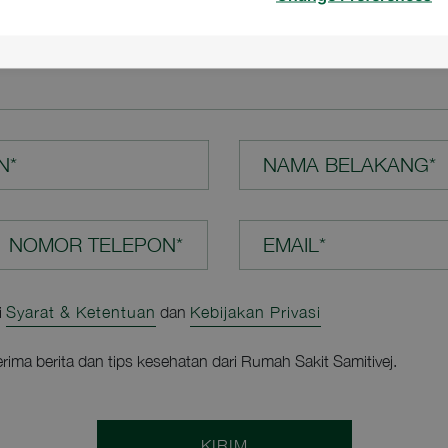
N ANDA*
N*
NAMA BELAKANG*
EMAIL*
i
Syarat & Ketentuan
dan
Kebijakan Privasi
rima berita dan tips kesehatan dari Rumah Sakit Samitivej.
KIRIM