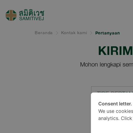
Beranda
Kontak kami
Pertanyaan
KIRI
Mohon lengkapi sem
TIPE PERTA
Consent letter.
We use cookies
LOKASI*
analytics. Clic