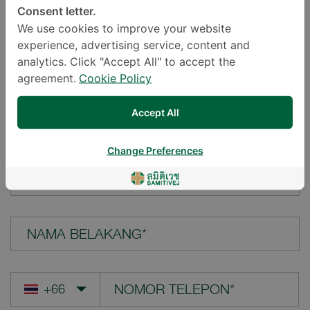
Consent letter.
LOKASI*
We use cookies to improve your website
experience, advertising service, content and
analytics. Click "Accept All" to accept the
agreement.
Cookie Policy
PERTANYAAN ANDA*
Accept All
Change Preferences
NAMA DEPAN*
NAMA BELAKANG*