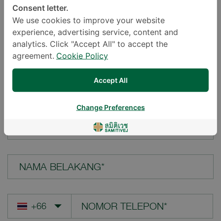
Consent letter.
LOKASI*
We use cookies to improve your website
experience, advertising service, content and
analytics. Click "Accept All" to accept the
agreement.
Cookie Policy
PERTANYAAN ANDA*
Accept All
Change Preferences
NAMA DEPAN*
NAMA BELAKANG*