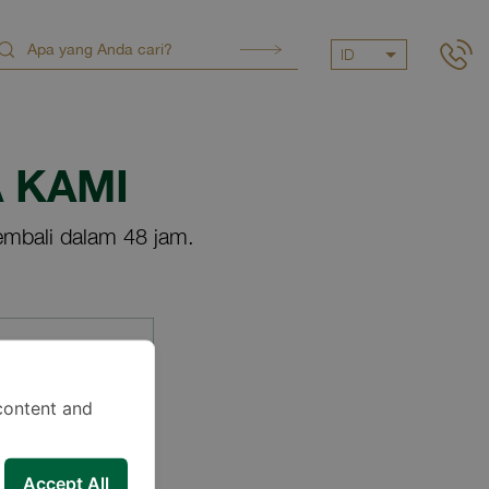
ID
 KAMI
mbali dalam 48 jam.
content and
Accept All