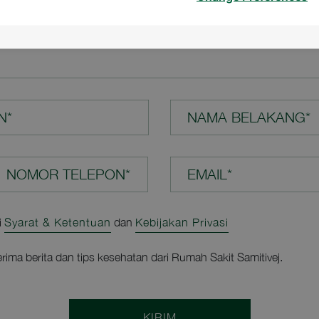
N ANDA*
N*
NAMA BELAKANG*
EMAIL*
i
Syarat & Ketentuan
dan
Kebijakan Privasi
rima berita dan tips kesehatan dari Rumah Sakit Samitivej.
KIRIM