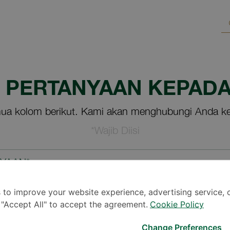
M PERTANYAAN KEPADA
ua kolom berikut. Kami akan menghubungi Anda ke
*Wajib Diisi
NYAAN*
 to improve your website experience, advertising service, 
k "Accept All" to accept the agreement.
Cookie Policy
Change Preferences