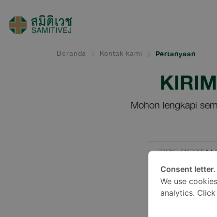
Beranda
Kontak kami
Pertanyaan
KIRI
Mohon lengkapi sem
TIPE PERTA
Consent letter.
We use cookies
LOKASI*
analytics. Clic