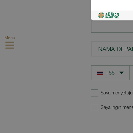
PERTANYAA
Menu
NAMA DEPA
Saya menyetuju
Saya ingin mene