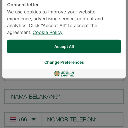
Consent letter.
LOKASI*
We use cookies to improve your website
experience, advertising service, content and
analytics. Click "Accept All" to accept the
agreement.
Cookie Policy
PERTANYAAN ANDA*
Accept All
Change Preferences
NAMA DEPAN*
NAMA BELAKANG*