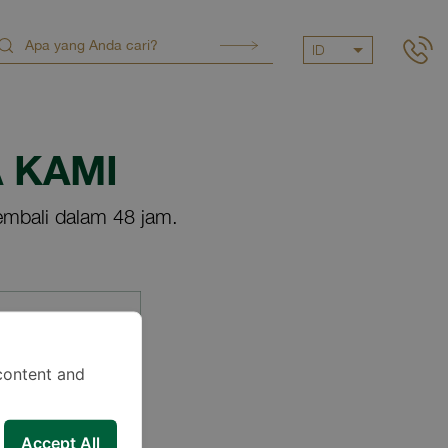
ID
 KAMI
mbali dalam 48 jam.
content and
Accept All