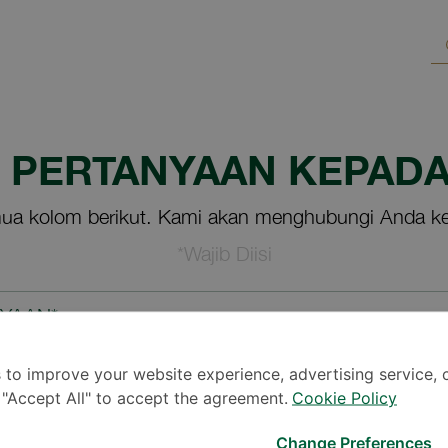
M PERTANYAAN KEPADA
ua kolom berikut. Kami akan menghubungi Anda ke
*Wajib Diisi
NYAAN*
 to improve your website experience, advertising service, 
k "Accept All" to accept the agreement.
Cookie Policy
Change Preferences