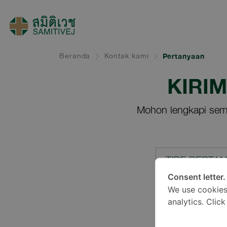
Beranda
Kontak kami
Pertanyaan
KIRI
Mohon lengkapi sem
TIPE PERTA
Consent letter.
We use cookies
LOKASI*
analytics. Clic