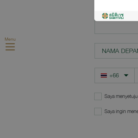
PERTANYAA
Menu
NAMA DEPA
Saya menyetuju
Saya ingin mene