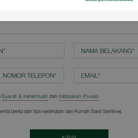
N ANDA*
N*
NAMA BELAKANG*
EMAIL*
i
Syarat & Ketentuan
dan
Kebijakan Privasi
rima berita dan tips kesehatan dari Rumah Sakit Samitivej.
KIRIM