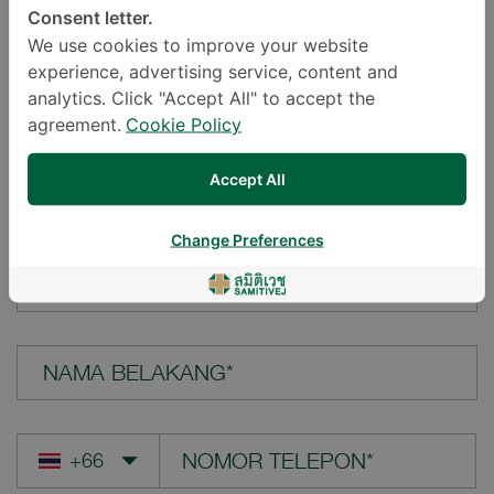
Consent letter.
LOKASI*
We use cookies to improve your website
experience, advertising service, content and
analytics. Click "Accept All" to accept the
agreement.
Cookie Policy
PERTANYAAN ANDA*
Accept All
Change Preferences
NAMA DEPAN*
NAMA BELAKANG*