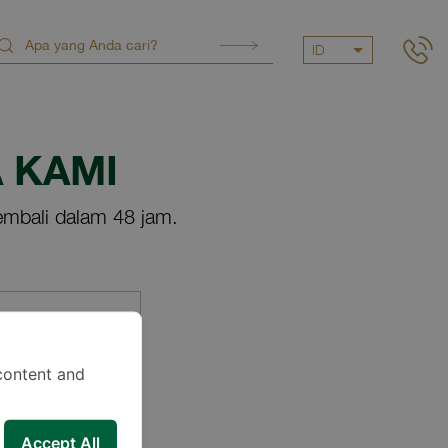
ID
 KAMI
mbali dalam 48 jam.
content and
Accept All