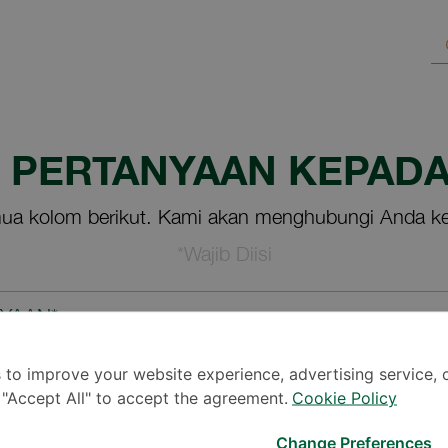
M PERTANYAAN KEPADA
ua kolom berikut. Kami akan menghubungi Anda ke
*Wajib Diisi
NYAAN*
 to improve your website experience, advertising service, 
k "Accept All" to accept the agreement.
Cookie Policy
Change Preferences