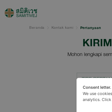
Beranda
Kontak kami
Pertanyaan
KIRI
Mohon lengkapi sem
TIPE PERTA
Consent letter.
We use cookies
LOKASI*
analytics. Clic