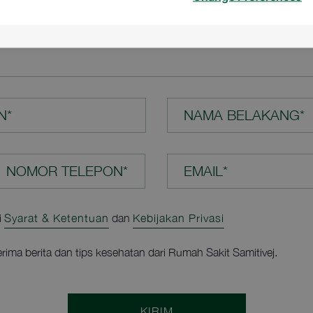
N ANDA*
N*
NAMA BELAKANG*
EMAIL*
i
Syarat & Ketentuan
dan
Kebijakan Privasi
rima berita dan tips kesehatan dari Rumah Sakit Samitivej.
KIRIM