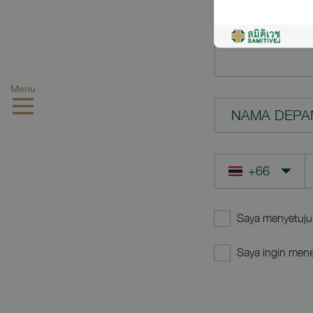
PERTANYAA
Menu
NAMA DEPA
Saya menyetuju
Saya ingin mene