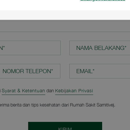
N ANDA*
N*
NAMA BELAKANG*
EMAIL*
i
Syarat & Ketentuan
dan
Kebijakan Privasi
rima berita dan tips kesehatan dari Rumah Sakit Samitivej.
KIRIM