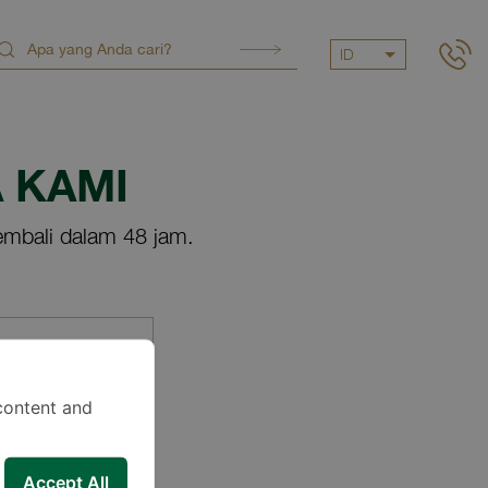
ID
 KAMI
mbali dalam 48 jam.
content and
Accept All