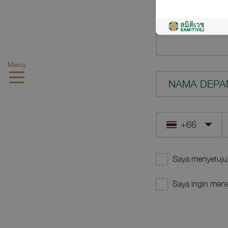
PERTANYAA
Menu
NAMA DEPA
Saya menyetuju
Saya ingin mene