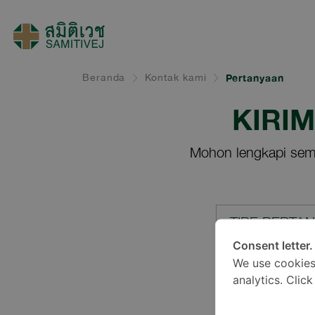
Beranda
Kontak kami
Pertanyaan
KIRI
Mohon lengkapi sem
TIPE PERTA
Consent letter.
We use cookies
LOKASI*
analytics. Clic