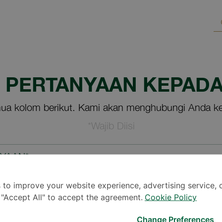
M PERTANYAAN KEPADA
ua kolom berikut. Kami akan menghubungi Anda ke
*Wajib Diisi
NYAAN*
 to improve your website experience, advertising service, 
k "Accept All" to accept the agreement.
Cookie Policy
Change Preferences